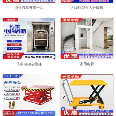
四柱汽车升降平台
无障碍残疾人升降机
传菜电梯杂物梯
家用电梯