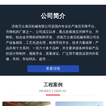
公司简介
济南万士液压机械有限公司是国内专业生产液压升降平台、
升降机的厂家之一。公司成立以来，重点发展液压升降平台、升
降机，铝合金升降机研制和开发。 济南万士液压机械有限公司生
产设备精良，工艺先进合理，检测手段齐全，技术力量雄厚；产
品共有十大系列、一百六十多个品种，并主要承接各种非标产品
的设计和制作，规格齐全，质量保证。广泛用于建筑业室内外装
修、车间、车站码头、超市......
查看详情
工程案例
PRODUCT DISPLAY