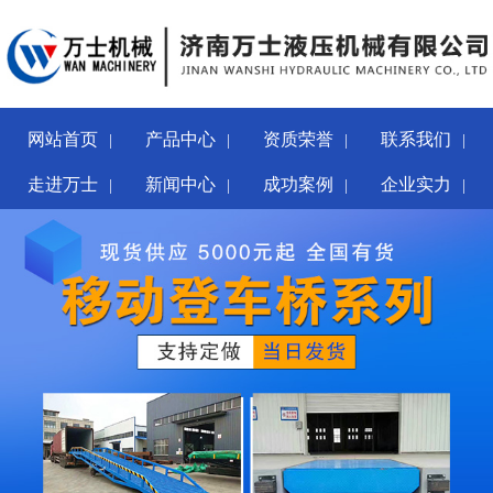
网站首页
产品中心
资质荣誉
联系我们
|
|
|
|
走进万士
新闻中心
成功案例
企业实力
|
|
|
|