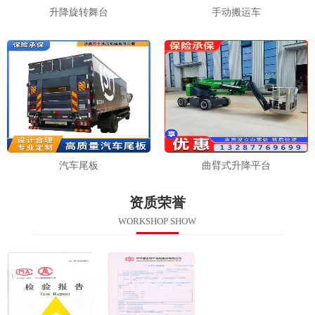
升降旋转舞台
手动搬运车
汽车尾板
曲臂式升降平台
资质荣誉
WORKSHOP SHOW