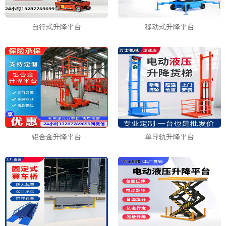
自行式升降平台
移动式升降平台
铝合金升降平台
单导轨升降平台