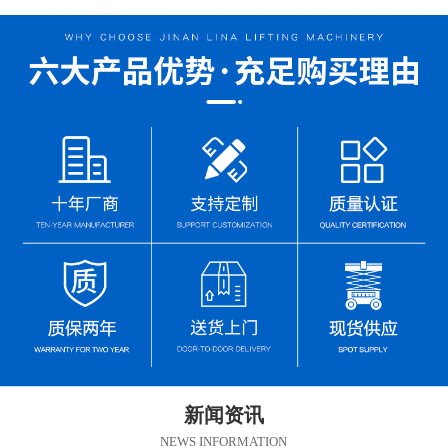
新闻资讯
NEWS INFORMATION