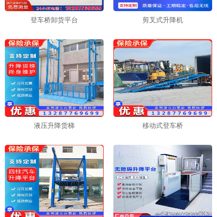
登车桥卸货平台
剪叉式升降机
液压升降货梯
移动式登车桥