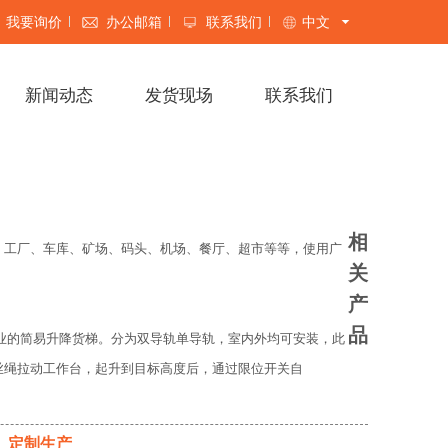
我要询价
办公邮箱
联系我们
中文

新闻动态
发货现场
联系我们
相
、工厂、车库、矿场、码头、机场、餐厅、超市等等，使用广
关
产
品
作业的简易升降货梯。分为双导轨单导轨，室内外均可安装，此
丝绳拉动工作台，起升到目标高度后，通过限位开关自
、定制生产